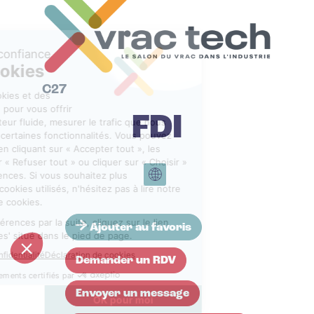
C27
FDI
Ajouter au favoris
Demander un RDV
Envoyer un message