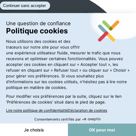
RESTEZ
INFORMÉS
Le salon 100%
dédié à vos
enjeux vrac
industriels
Inscription à
la
Newsletter