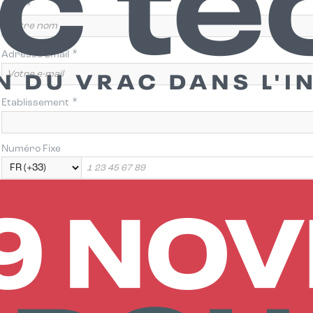
*
Nom
*
Adresse Email
*
Etablissement
Numéro Fixe
Numéro de mobile
*
Pays
France
J’atteste avoir pris connaissance de la Politique de Confidentialité e