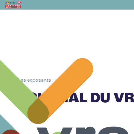
Les exposants
•
JOURNAL DU V