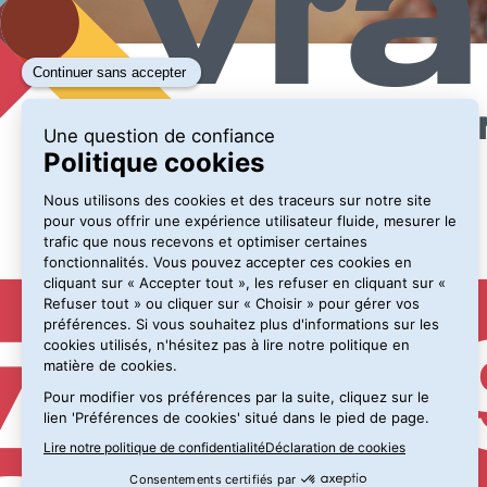
Les exposants
•
CHUPINPACK