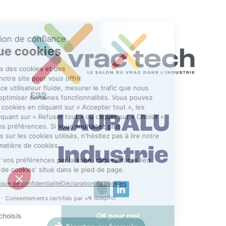
E32
LAURALU
Industrie