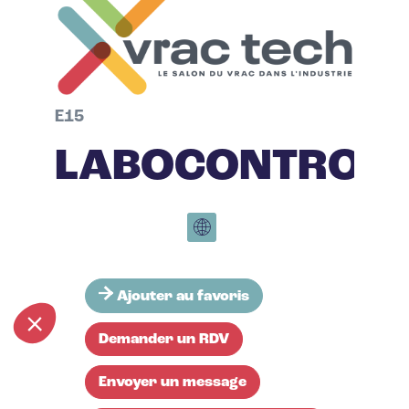
E15
LABOCONTROL
Ajouter au favoris
Demander un RDV
Envoyer un message