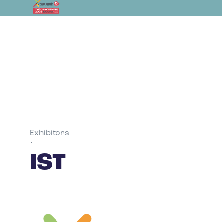
Exhibitors
•
IST